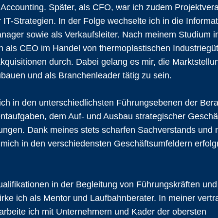
 Accounting. Später, als CFO, war ich zudem Projektvera
 IT-Strategien. In der Folge wechselte ich in die Informa
anager sowie als Verkaufsleiter. Nach meinem Studium i
ich als CEO im Handel von thermoplastischen Industriegü
Akquisitionen durch. Dabei gelang es mir, die Marktstellu
ubauen und als Branchenleader tätig zu sein.
ich in den unterschiedlichsten Führungsebenen der Berat
taufgaben, dem Auf- und Ausbau strategischer Geschäf
ungen. Dank meines stets scharfen Sachverstands und 
mich in den verschiedensten Geschäftsumfeldern erfolg
ifikationen in der Begleitung von Führungskräften und
rke ich als Mentor und Laufbahnberater. In meiner vertr
 arbeite ich mit Unternehmern und Kader der obersten