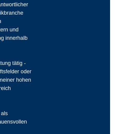
ntwortlicher
tikbranche
n
tern und
ng innerhalb
ung tätig -
tsfelder oder
meiner hohen
reich
 als
auensvollen