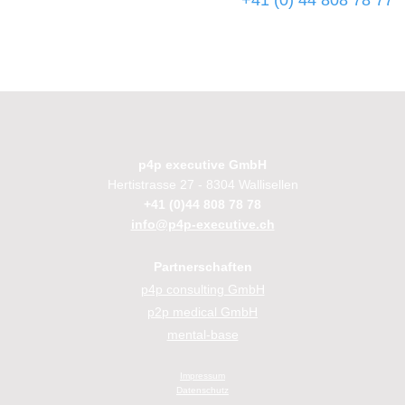
+41 (0) 44 808 78 77
p4p executive GmbH
Hertistrasse 27 - 8304 Wallisellen
+41 (0)44 808 78 78
info@p4p-executive.ch
Partnerschaften
p4p consulting GmbH
p2p medical GmbH
mental-base
Im
pressum
Datenschutz