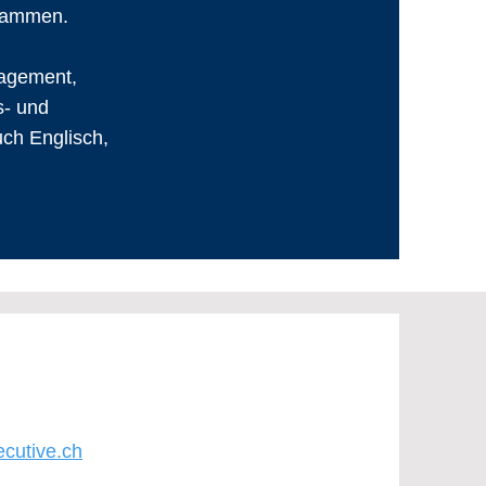
usammen.
nagement,
s- und
ch Englisch,
cutive.ch