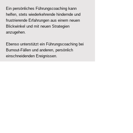
Ein persönliches Führungscoaching kann
helfen, stets wiederkehrende hindernde und
frustrierende Erfahrungen aus einem neuen
Blickwinkel und mit neuen Strategien
anzugehen.
Ebenso unterstützt ein Führungscoaching bei
Burnout-Fällen und anderen, persönlich
einschneidenden Ereignissen.
p4p executive GmbH
Hertistrasse 27 - 8304 Wallisellen
+41 (0)44 808 78 78
info@p4p-executive.ch
Partnerschaften
p4p consulting GmbH